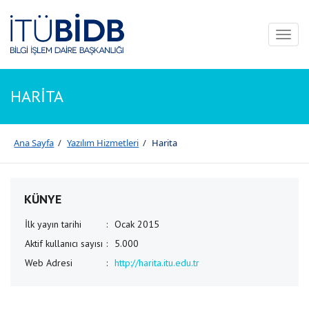
Toggl
naviga
HARİTA
Ana Sayfa
/
Yazılım Hizmetleri
/
Harita
KÜNYE
İlk yayın tarihi
:
Ocak 2015
Aktif kullanıcı sayısı
:
5.000
Web Adresi
:
http://harita.itu.edu.tr