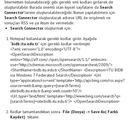
İnternetten bulunabileceği gibi gerekli xml kodları girilerek de
oluşturulabilir. Burada önemli olan kişisel sayfaların da
Search
Connector'
larının oluşturulabileceğidir. Bunun yapılabilmesi için
Search Connector
oluşturulacak adrese URL ile erişilmeli ve
sonuçları RSS ve ya Atom ile vermelidir.
Search Connector
oluşturmak için;
Notepad kullanılarak gerekli kodlar girilir. Aşağıda
“
bidb.itu.edu.tr
” için gerekli kodlar verilmiştir.
<?xml version="1.0" encoding="UTF-8"?>
<OpenSearchDescription
xmlns="http://a9.com/-/spec/opensearch/1.1/" xmlns:ms-
ose="http://schemas.microsoft.com/opensearchext/2009/">
<ShortName>bidb.itu.edu.tr</ShortName> <Description>ITU BIDB
via Windows 7 Federated Search</Description> <Url
type="application/rss+xml" template="http://api.bing.com/rss.aspx?
source=web&amp;query={searchTerms}
site:bidb.itu.edu.tr&amp;web.count=50"/>
<Url type="text/html" template="http://www.bing.com/search?q=
{searchTerms}+site:bidb.itu.edu.tr"/> </OpenSearchDescription>
Kodlar tamamlandıktan sonra
File (Dosya) -> Save As( Farklı
Kaydet)
tıklanır.