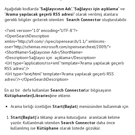
Aşağıdaki kodlarda "
Sağlayıcının Adı
", "
Sağlayıcı için açıklama
" ve
"
Arama yapılacak geçerli RSS adresi
" olarak verilmiş alanlara
gerekli bilgiler girilerek istenilen
Search Connector
oluşturulabilir.
<?xml version="1.0" encoding="UTF-8"?>
<OpenSearchDescription
xmlns="http://a9.com/-/spec/opensearch/1.1/" xmlns:ms-
ose="http://schemas.microsoft.com/opensearchext/2009/">
<ShortName>Sağlayıcının Adı</ShortName>
<Description>Sağlayıcı için açıklama</Description>
<Url type="application/rss+xml" template="Arama yapılacak geçerli
RSS adresi”/>
<Url type="text/html" template="Arama yapılacak geçerli RSS
adresi"/></OpenSearchDescription>
En az bir defa kullanılan
Search Connector
lar bilgisayarın
Kütüphaneler(Libraries)
ine eklenir.
Arama birliği özelliğini
Start(Başlat
) menüsünden kullanmak için
Start(Başlat)
’a tıklanıp arama kutucuğuna aranılacak kelime
yazılır. Kullanılmak istenilen
Search Connector
daha önce
kullanılmış ise
Kütüphane
olarak listede gözükür.