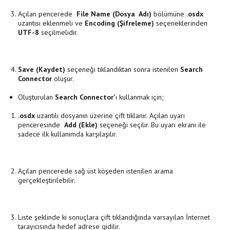
Açılan pencerede
File Name (Dosya Adı)
bölümüne
.osdx
uzantısı eklenmeli ve
Encoding (Şifreleme)
seçeneklerinden
UTF-8
seçilmelidir.
Save (Kaydet)
seçeneği tıklandıktan sonra istenilen
Search
Connector
oluşur.
Oluşturulan
Search Connector'
ı kullanmak için;
.osdx
uzantılı dosyanın üzerine çift tıklanır. Açılan uyarı
penceresinde
Add (Ekle)
seçeneği seçilir. Bu uyarı ekranı ile
sadece ilk kullanımda karşılaşılır.
Açılan pencerede sağ üst köşeden istenilen arama
gerçekleştirilebilir.
Liste şeklinde ki sonuçlara çift tıklandığında varsayılan İnternet
tarayıcısında hedef adrese gidilir.