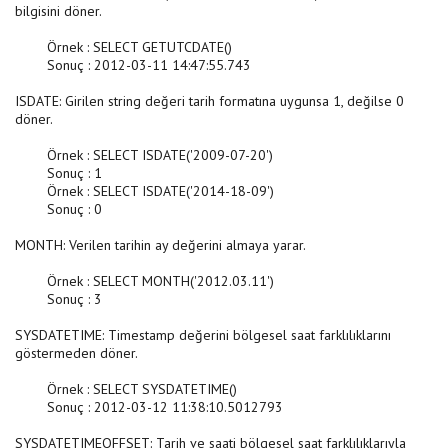
bilgisini döner.
Örnek : SELECT GETUTCDATE()
Sonuç : 2012-03-11 14:47:55.743
ISDATE: Girilen string değeri tarih formatına uygunsa 1, değilse 0
döner.
Örnek : SELECT ISDATE('2009-07-20')
Sonuç : 1
Örnek : SELECT ISDATE('2014-18-09')
Sonuç : 0
MONTH: Verilen tarihin ay değerini almaya yarar.
Örnek : SELECT MONTH('2012.03.11')
Sonuç : 3
SYSDATETIME: Timestamp değerini bölgesel saat farklılıklarını
göstermeden döner.
Örnek : SELECT SYSDATETIME()
Sonuç : 2012-03-12 11:38:10.5012793
SYSDATETIMEOFFSET: Tarih ve saati bölgesel saat farklılıklarıyla