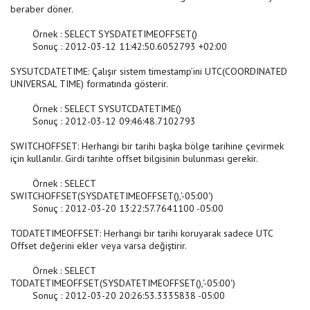
beraber döner.
Örnek : SELECT SYSDATETIMEOFFSET()
Sonuç : 2012-03-12 11:42:50.6052793 +02:00
SYSUTCDATETIME: Çalışır sistem timestamp’ini UTC(COORDINATED
UNIVERSAL TIME) formatında gösterir.
Örnek : SELECT SYSUTCDATETIME()
Sonuç : 2012-03-12 09:46:48.7102793
SWITCHOFFSET: Herhangi bir tarihi başka bölge tarihine çevirmek
için kullanılır. Girdi tarihte offset bilgisinin bulunması gerekir.
Örnek : SELECT
SWITCHOFFSET(SYSDATETIMEOFFSET(),'-05:00')
Sonuç : 2012-03-20 13:22:57.7641100 -05:00
TODATETIMEOFFSET: Herhangi bir tarihi koruyarak sadece UTC
Offset değerini ekler veya varsa değiştirir.
Örnek : SELECT
TODATETIMEOFFSET(SYSDATETIMEOFFSET(),'-05:00')
Sonuç : 2012-03-20 20:26:53.3335838 -05:00