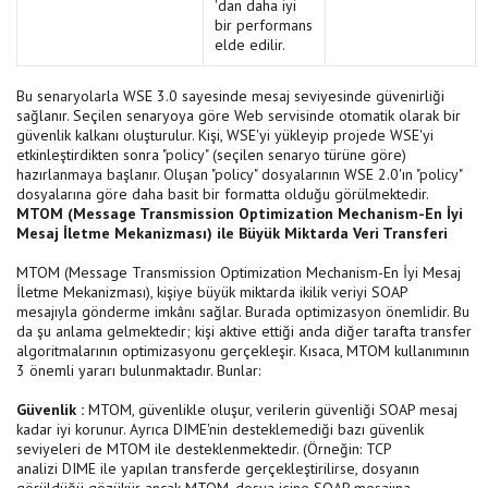
'dan daha iyi
bir performans
elde edilir.
Bu senaryolarla WSE 3.0 sayesinde mesaj seviyesinde güvenirliği
sağlanır. Seçilen senaryoya göre Web servisinde otomatik olarak bir
güvenlik kalkanı oluşturulur. Kişi, WSE'yi yükleyip projede WSE'yi
etkinleştirdikten sonra "policy" (seçilen senaryo türüne göre)
hazırlanmaya başlanır. Oluşan "policy" dosyalarının WSE 2.0'ın "policy"
dosyalarına göre daha basit bir formatta olduğu görülmektedir.
MTOM (Message Transmission Optimization Mechanism-En İyi
Mesaj İletme Mekanizması) ile Büyük Miktarda Veri Transferi
MTOM (Message Transmission Optimization Mechanism-En İyi Mesaj
İletme Mekanizması), kişiye büyük miktarda ikilik veriyi SOAP
mesajıyla gönderme imkânı sağlar. Burada optimizasyon önemlidir. Bu
da şu anlama gelmektedir; kişi aktive ettiği anda diğer tarafta transfer
algoritmalarının optimizasyonu gerçekleşir. Kısaca, MTOM kullanımının
3 önemli yararı bulunmaktadır. Bunlar:
Güvenlik :
MTOM, güvenlikle oluşur, verilerin güvenliği SOAP mesaj
kadar iyi korunur. Ayrıca DIME'nin desteklemediği bazı güvenlik
seviyeleri de MTOM ile desteklenmektedir. (Örneğin: TCP
analizi DIME ile yapılan transferde gerçekleştirilirse, dosyanın