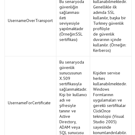
Bu senaryoda
kullanabilmektedir.
güvenliğin
Genellikle ilk
sağlanması
adımda SSL
ileti
kullanılır, başka bir
UsernameOverTransport
seviyesiyle
Turkney güvenlik
yapılmaktadır
profiliyle
(Örneğin:SSL
de güvenlik
sertifikası)
duvarının içinde
kullanılır. (Örneğin:
Kerberos)
Bu senaryoda
güvenlik
sunucusunun
Kişiden servise
X.509
herkes
sertifikasıyla
kullanabilmektedir.
sağlanmaktadır.
Windows
Kişi bir kullanıcı
Formlarının
adı ve
uygulamaları ve
UsernameForCertificate
şifresiyle
gerekli sertifikalar
tanınır ve
ClickOnce
Active
teknolojisi (Visual
Directory,
Studio 2005)
ADAM veya
sayesinde
SQL sunucusu
konumlandırılabilir.