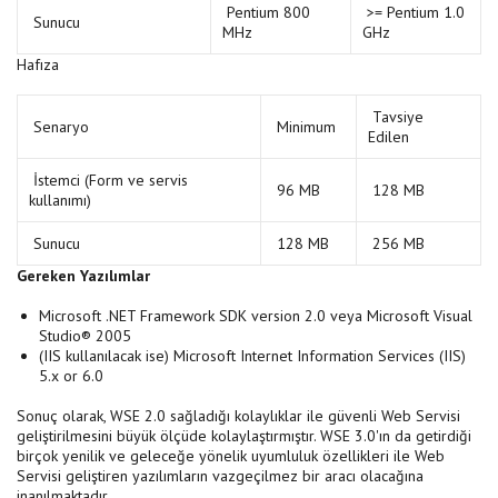
Pentium 800
>= Pentium 1.0
Sunucu
MHz
GHz
Hafıza
Tavsiye
Senaryo
Minimum
Edilen
İstemci (Form ve servis
96 MB
128 MB
kullanımı)
Sunucu
128 MB
256 MB
Gereken Yazılımlar
Microsoft .NET Framework SDK version 2.0 veya Microsoft Visual
Studio® 2005
(IIS kullanılacak ise) Microsoft Internet Information Services (IIS)
5.x or 6.0
Sonuç olarak, WSE 2.0 sağladığı kolaylıklar ile güvenli Web Servisi
geliştirilmesini büyük ölçüde kolaylaştırmıştır. WSE 3.0'ın da getirdiği
birçok yenilik ve geleceğe yönelik uyumluluk özellikleri ile Web
Servisi geliştiren yazılımların vazgeçilmez bir aracı olacağına
inanılmaktadır.