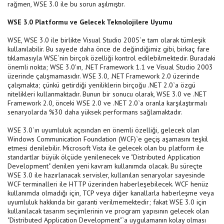
rağmen, WSE 3.0 ile bu sorun aşılmıştır.
WSE 3.0 Platformu ve Gelecek Teknolojilere Uyumu
WSE, WSE 3.0 ile birlikte Visual Studio 2005`e tam olarak tümleşik
kullanılabilir. Bu sayede daha önce de değindiğimiz gibi, birkaç fare
tıklamasıyla WSE`nin birçok özelliği kontrol edilebilmektedir. Buradaki
önemli nokta; WSE 3.0'ın, .NET Framework 1.1 ve Visual Studio 2003
üzerinde çalışmamasıdır. WSE 3.0, .NET Framework 2.0 üzerinde
çalışmakta; çünkü getirdiği yeniliklerin birçoğu .NET 2.0`a özgü
nitelikleri kullanmaktadır. Bunun bir sonucu olarak, WSE 3.0 ve .NET
Framework 2.0, önceki WSE 2.0 ve .NET 2.0`a oranla karşılaştırmalı
senaryolarda %30 daha yüksek performans sağlamaktadır.
WSE 3.0`ın uyumluluk açısından en önemli özelliği, gelecek olan
Windows Communication Foundation (WCF)`e geçiş aşamasını teşkil
etmesi denilebilir. Microsoft Vista ile gelecek olan bu platform ile
standartlar büyük ölçüde yenilenecek ve "Distributed Application
Development" denilen yeni kavram kullanımda olacak. Bu süreçte
WSE 3.0 ile hazırlanacak servisler, kullanılan senaryolar sayesinde
WCF terminalleri ile HTTP üzerinden haberleşebilecek. WCF henüz
kullanımda olmadığı için, TCP veya diğer kanallarla haberleşme veya
uyumluluk hakkında bir garanti verilmemektedir; fakat WSE 3.0 için
kullanılacak tasarım seçimlerinin ve program yapısının gelecek olan
"Distributed Application Development"`a uygulamanın kolay olması