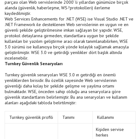
parçası olan Web servislerinde 2000’ li yıllardan günümüze birçok
alanda (güvenlik, haberleşme, WS-*protokolleri) ilerleme
kaydedilmiştir.
Web Services Enhancements for .NET (WSE) ise Visual Studio .NET ve
.NET Framework ile desteklenen Web servislerinin en uygun ve en
güvenli şekilde geliştirilmesine imkan sağlayan bir yapıdır. WSE,
protokol detaylarına girmeden, standartlara uygun bir şekilde
kullanılan bir yazılım geliştirme aracı olarak tanımlanabilirken, WSE
3.0 sürümü ise kullanıcıya birçok yönde kolaylık sağlamak amacıyla
geliştirilmiştir. WSE 3.0 ve getirdiği yenilikler dört başlık altında
incelenebilir.
Turnkey Güvenlik Senaryoları
Turnkey güvenlik senaryoları WSE 3.0 ın getirdiği en önemli
yeniliklerden birisidir. Bu özellik sayesinde Web servislerinin
güvenliği daha kolay bir şekilde gelişme ve yayılma ortamı
bulmaktadır. WSE, önceden sahip olduğu ana senaryolara göre
güvenlik standartlarını belirlemiştir. Bu ana senaryoları ve kullanım
alanları aşağıdaki tabloda belirtilmiştir:
Turnkey güvenlik profili
Tanımı
Kullanımı
Kişiden servise
herkes