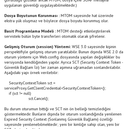
görüldüğü gözükür ancak MTOM, dosya içine SOAP mesajına
uygulanan güvenliği uygulayabilmektedir.)
Dosya Boyutunun Korunması :
MTOM sayesinde hat üzerinde
ekstra yük oluşmaz ve böylece dosya boyutu korunmuş olur.
Basit Programlama Modeli :
MTOM desteği etkinleştirilerek
servisteki bütün byte transferleri otomatik olarak şifrelenir.
Gelişmiş Oturum (session) Yöntemi:
WSE 3.0 sayesinde kişinin
perspektifiyle gelişmiş oturum yaratılabilir. Bunun dışında WSE 2.0 da
oturum yöntemi için Web.config dosyasında yapılan değişiklikler bu
versiyonda kendiliğinden yapılır. Ayrıca SCT (Security Context Token -
Güvenlik Bağlam İzi) 'ler zaman aşımına uğramadan sonlandırılabilir.
Aşağıdaki yapı örnek verilebilir:
SecurityContextToken sct =
serviceProxy.GetClientCredential<SecurityContextToken>();
if (sct != null)
sct.Cancel();
Bu durum oturumun bittiği ve SCT nin ön belleği temizlediğini
göstermektedir. Bunların dışında bir oturum sonlandığında yenilenen
Expired Security Context (Sonlanmış Güvenlik Bağlamı) özelliği
sayesinde yenilenebilmektedir; yeni bir kimliğe sahip olan, yeni bir