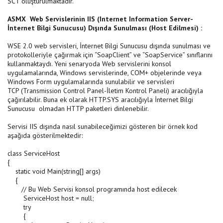
SCT oluşturulmaktadır.
ASMX Web Servislerinin IIS (Internet Information Server-
İnternet Bilgi Sunucusu) Dışında Sunulması (Host Edilmesi) :
WSE 2.0 web servisleri, İnternet Bilgi Sunucusu dışında sunulması ve
protokolleriyle çağırmak için “SoapClient” ve “SoapService” sınıflarını
kullanmaktaydı. Yeni senaryoda Web servislerini konsol
uygulamalarında, Windows servislerinde, COM+ objelerinde veya
Windows Form uygulamalarında sunulabilir ve servisleri
TCP (Transmission Control Panel-İletim Kontrol Paneli) aracılığıyla
çağırılabilir. Buna ek olarak HTTP.SYS aracılığıyla İnternet Bilgi
Sunucusu olmadan HTTP paketleri dinlenebilir.
Servisi IIS dışında nasıl sunabileceğimizi gösteren bir örnek kod
aşağıda gösterilmektedir:
class ServiceHost
{
static void Main(string[] args)
{
// Bu Web Servisi konsol programında host edilecek
ServiceHost host = null;
try
{