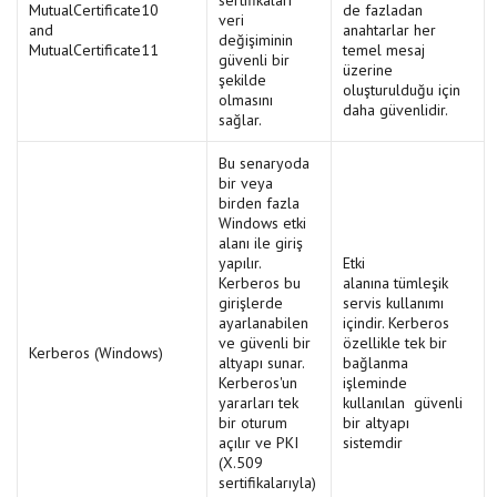
sertifikaları
MutualCertificate10
de fazladan
veri
and
anahtarlar her
değişiminin
MutualCertificate11
temel mesaj
güvenli bir
üzerine
şekilde
oluşturulduğu için
olmasını
daha güvenlidir.
sağlar.
Bu senaryoda
bir veya
birden fazla
Windows etki
alanı ile giriş
yapılır.
Etki
Kerberos bu
alanına tümleşik
girişlerde
servis kullanımı
ayarlanabilen
içindir. Kerberos
ve güvenli bir
özellikle tek bir
Kerberos (Windows)
altyapı sunar.
bağlanma
Kerberos'un
işleminde
yararları tek
kullanılan güvenli
bir oturum
bir altyapı
açılır ve PKI
sistemdir
(X.509
sertifikalarıyla)