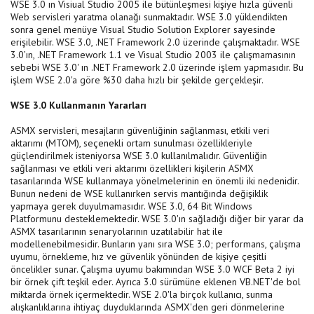
WSE 3.0 ın Visiual Studio 2005 ile bütünleşmesi kişiye hızla güvenli
Web servisleri yaratma olanağı sunmaktadır. WSE 3.0 yüklendikten
sonra genel menüye Visual Studio Solution Explorer sayesinde
erişilebilir. WSE 3.0, .NET Framework 2.0 üzerinde çalışmaktadır. WSE
3.0’ın, .NET Framework 1.1 ve Visual Studio 2003 ile çalışmamasının
sebebi WSE 3.0' ın .NET Framework 2.0 üzerinde işlem yapmasıdır. Bu
işlem WSE 2.0'a göre %30 daha hızlı bir şekilde gerçekleşir.
WSE 3.0 Kullanmanın Yararları
ASMX servisleri, mesajların güvenliğinin sağlanması, etkili veri
aktarımı (MTOM), seçenekli ortam sunulması özellikleriyle
güçlendirilmek isteniyorsa WSE 3.0 kullanılmalıdır. Güvenliğin
sağlanması ve etkili veri aktarımı özellikleri kişilerin ASMX
tasarılarında WSE kullanmaya yönelmelerinin en önemli iki nedenidir.
Bunun nedeni de WSE kullanırken servis mantığında değişiklik
yapmaya gerek duyulmamasıdır. WSE 3.0, 64 Bit Windows
Platformunu desteklemektedir. WSE 3.0'ın sağladığı diğer bir yarar da
ASMX tasarılarının senaryolarının uzatılabilir hat ile
modellenebilmesidir. Bunların yanı sıra WSE 3.0; performans, çalışma
uyumu, örnekleme, hız ve güvenlik yönünden de kişiye çeşitli
öncelikler sunar. Çalışma uyumu bakımından WSE 3.0 WCF Beta 2 iyi
bir örnek çift teşkil eder. Ayrıca 3.0 sürümüne eklenen VB.NET'de bol
miktarda örnek içermektedir. WSE 2.0'la birçok kullanıcı, sunma
alışkanlıklarına ihtiyaç duyduklarında ASMX'den geri dönmelerine