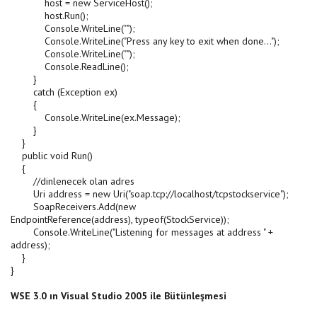
host = new ServiceHost();
host.Run();
Console.WriteLine("");
Console.WriteLine("Press any key to exit when done...");
Console.WriteLine("");
Console.ReadLine();
}
catch (Exception ex)
{
Console.WriteLine(ex.Message);
}
}
public void Run()
{
//dinlenecek olan adres
Uri address = new Uri("soap.tcp://localhost/tcpstockservice");
SoapReceivers.Add(new
EndpointReference(address), typeof(StockService));
Console.WriteLine("Listening for messages at address " +
address);
}
}
WSE 3.0 ın Visual Studio 2005 ile Bütünleşmesi