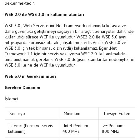
beklenmektedir.
WSE 2.0 ile WSE 3.0 ın kullanım alanları
WSE 3.0 , Web Servislerini .Net Framework ortamında kolayca ve
daha güvenlikli geliştirmeyi sağlayan bir araçtır. Senaryolar dahilinde
kullanıldığı sürece WCF ile uyumludur. WSE2 2.0 ile WSE 3.0 aynı
bilgisayarda sorunsuz olarak çalışabilmektedir. Ancak WSE 2.0 ve
WSE 3.0 için tek bir sanal dizin (vdir) kullanılamaz. Eğer .Net
Framework 1.1 için bir servis yazılıyorsa WSE 2.0 kullanılmalıdır;
ama unutmamak gerekir ki WSE 2.0 değişen standartlar nedeniyle, ne
WSE 3.0 ile ne de WCF ile uyumludur.
WSE 3.0`ın Gereksinimleri
Gereken Donanım
İşlemci
Senaryo
Minimum
Tavsiye Edilen
İstemci (Form ve servis
Intel Pentium
>= Pentium
kullanımı)
400 MHz
800 MHz