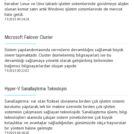
beraber Linux ve Unix tabanlı işletim sistemlerinde görülmeye alışkın
olunan komut satırı artık Windows işletim sistemlerinde de mevcut
hale geldi.
7.9.2013 00:24:28
Microsoft Failover Cluster
Sistem yapılandırmasında servislerin devamlılığını sağlamak büyük
önem taşımaktadır. Cluster (kümelenmiş bilgisayarlar) ise bu
devamlılığı sağlamaya yönelik olarak geliştirilmiş birbirinden
bağımsız bilgisayarlardan oluşan yapıdır.
7.9.2013 00:22:02
Hyper-V Sanallaştırma Teknolojisi
Sanallaştırma; var olan fiziksel donanıma birden çok işletim sistemi
kurulumu yapılarak, tek bir makine üzerinde birden çok işletim
sisteminin çalışmasını sağlayan teknolojidir. Sanallaştırma işlemi, bilgi
teknolojileri alanında çalışan sistem yöneticilerine çok büyük
kolaylıklar ve avantajlar sağladığından, günümüzde sıkça başvurulan
bir yöntem haline gelmiştir.
7.9.2013 00:18:20