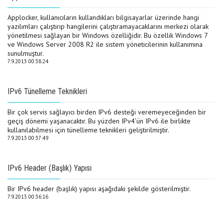
Applocker, kullanıcıların kullandıkları bilgisayarlar üzerinde hangi
yazılımları çalıştırıp hangilerini çalıştıramayacaklarını merkezi olarak
yönetilmesi sağlayan bir Windows özelliğidir. Bu özellik Windows 7
ve Windows Server 2008 R2 ile sistem yöneticilerinin kullanımına
sunulmuştur.
7.9.2013 00:38:24
IPv6 Tünelleme Teknikleri
Bir çok servis sağlayıcı birden IPv6 desteği veremeyeceğinden bir
geçiş dönemi yaşanacaktır. Bu yüzden IPv4’ün IPv6 ile birlikte
kullanılabilmesi için tünelleme teknikleri geliştirilmiştir.
7.9.2013 00:37:49
IPv6 Header (Başlık) Yapısı
Bir IPv6 header (başlık) yapısı aşağıdaki şekilde gösterilmiştir.
7.9.2013 00:36:16