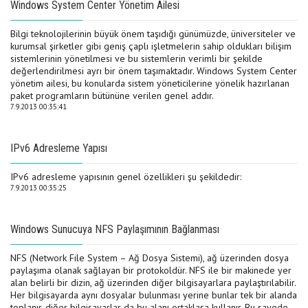
Windows System Center Yönetim Ailesi
Bilgi teknolojilerinin büyük önem taşıdığı günümüzde, üniversiteler ve
kurumsal şirketler gibi geniş çaplı işletmelerin sahip oldukları bilişim
sistemlerinin yönetilmesi ve bu sistemlerin verimli bir şekilde
değerlendirilmesi ayrı bir önem taşımaktadır. Windows System Center
yönetim ailesi, bu konularda sistem yöneticilerine yönelik hazırlanan
paket programların bütününe verilen genel addır.
7.9.2013 00:35:41
IPv6 Adresleme Yapısı
IPv6 adresleme yapısının genel özellikleri şu şekildedir:
7.9.2013 00:35:25
Windows Sunucuya NFS Paylaşımının Bağlanması
NFS (Network File System – Ağ Dosya Sistemi), ağ üzerinden dosya
paylaşıma olanak sağlayan bir protokoldür. NFS ile bir makinede yer
alan belirli bir dizin, ağ üzerinden diğer bilgisayarlara paylaştırılabilir.
Her bilgisayarda aynı dosyalar bulunması yerine bunlar tek bir alanda
toplanır, diğer bilgisayarlar da bu alanı ortaklaşa kullanır. Bu sayede