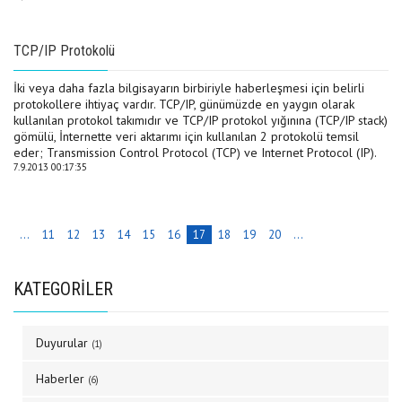
TCP/IP Protokolü
İki veya daha fazla bilgisayarın birbiriyle haberleşmesi için belirli
protokollere ihtiyaç vardır. TCP/IP, günümüzde en yaygın olarak
kullanılan protokol takımıdır ve TCP/IP protokol yığınına (TCP/IP stack)
gömülü, İnternette veri aktarımı için kullanılan 2 protokolü temsil
eder; Transmission Control Protocol (TCP) ve Internet Protocol (IP).
7.9.2013 00:17:35
...
11
12
13
14
15
16
17
18
19
20
...
KATEGORİLER
Duyurular
(1)
Haberler
(6)