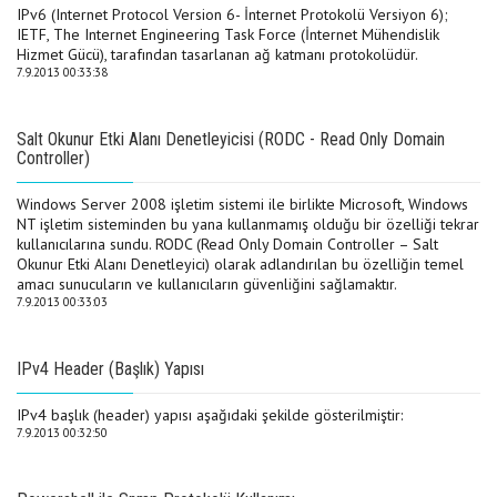
IPv6 (Internet Protocol Version 6- İnternet Protokolü Versiyon 6);
IETF, The Internet Engineering Task Force (İnternet Mühendislik
Hizmet Gücü), tarafından tasarlanan ağ katmanı protokolüdür.
7.9.2013 00:33:38
Salt Okunur Etki Alanı Denetleyicisi (RODC - Read Only Domain
Controller)
Windows Server 2008 işletim sistemi ile birlikte Microsoft, Windows
NT işletim sisteminden bu yana kullanmamış olduğu bir özelliği tekrar
kullanıcılarına sundu. RODC (Read Only Domain Controller – Salt
Okunur Etki Alanı Denetleyici) olarak adlandırılan bu özelliğin temel
amacı sunucuların ve kullanıcıların güvenliğini sağlamaktır.
7.9.2013 00:33:03
IPv4 Header (Başlık) Yapısı
IPv4 başlık (header) yapısı aşağıdaki şekilde gösterilmiştir:
7.9.2013 00:32:50