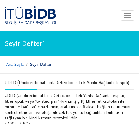
Toggl
naviga
Seyir Defteri
Ana Sayfa
/
Seyir Defteri
UDLD (Unidirectional Link Detection - Tek Yönlü Bağlantı Tespiti)
UDLD (Unidirectional Link Detection – Tek Yönlü Bağlantı Tespiti),
fiber optik veya "twisted pair" (kıvrılmış çift) Ethernet kabloları ile
birbirine bağlı ağ cihazlarının, aralarındaki fiziksel bağlantı durumunu
kontrol etmesini ve oluşabilecek tek yönlü bağlantıları bulmasını
sağlayan bir ikinci katman protokolüdür.
7.9.2013 00:40:43