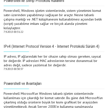
Powershell ile Snmp Protokolü Kullanımı
Powershell, Windows işletim sistemlerinde, sistem yönetimini komut
satırı üzerinden yapabilmeyi sağlayan bir araçtır. Nesne tabanlı
çalışma mantığı ve .NET kütüphanesini kullanabilmesi açısından betik
(script) yazabilme imkanı sağlar ve birçok alanda yönetimi
kolaylaştırır.
7.9.2013 00:31:22
IPv4 (Internet Protocol Version 4 - İnternet Protokolü Sürüm 4)
IP adresi, IP ağlarındaki her bir cihazın sahip olması gereken, sayısal
bir değerdir. IP adresleri MAC adreslerinin tersine donanımsal bir
adres değil, sadece yazılımsal bir değerdir.
7.9.2013 00:30:37
Powershell ve Avantajları
Powershell Microsoft’un Windows tabanlı işletim sistemlerinde
kullanılması için çıkardığı bir komut satırıdır. Bu güne dek Microsoft’un
çıkartmış olduğu ürünlerin büyük bir kısmı grafiksel bir arayüzden
yönetilmekteydi. Ancak Server 2008’in kullanıma sunulmasıyla