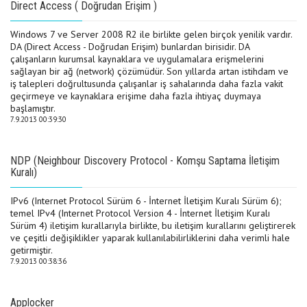
Direct Access ( Doğrudan Erişim )
Windows 7 ve Server 2008 R2 ile birlikte gelen birçok yenilik vardır.
DA (Direct Access - Doğrudan Erişim) bunlardan birisidir. DA
çalışanların kurumsal kaynaklara ve uygulamalara erişmelerini
sağlayan bir ağ (network) çözümüdür. Son yıllarda artan istihdam ve
iş talepleri doğrultusunda çalışanlar iş sahalarında daha fazla vakit
geçirmeye ve kaynaklara erişime daha fazla ihtiyaç duymaya
başlamıştır.
7.9.2013 00:39:30
NDP (Neighbour Discovery Protocol - Komşu Saptama İletişim
Kuralı)
IPv6 (Internet Protocol Sürüm 6 - İnternet İletişim Kuralı Sürüm 6);
temel IPv4 (Internet Protocol Version 4 - İnternet İletişim Kuralı
Sürüm 4) iletişim kurallarıyla birlikte, bu iletişim kurallarını geliştirerek
ve çeşitli değişiklikler yaparak kullanılabilirliklerini daha verimli hale
getirmiştir.
7.9.2013 00:38:36
Applocker